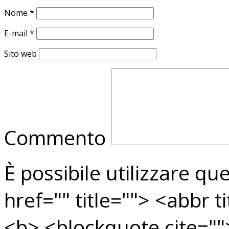
Nome
*
E-mail
*
Sito web
Commento
È possibile utilizzare qu
href="" title=""> <abbr t
<b> <blockquote cite=""